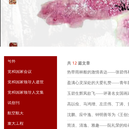
号外
共
12
篇文章
党和国家会议
热带雨林般的激情表达——张碧伟和
党和国家领导人逝世
盈满心灵深处的大爱礼赞——青年版
党和国家领导人文集
玉碧生辉凤欲飞——评著名女国画家
试创刊
高以俭、马鸿增、左庄伟、丁涛、
航空航天
沈鹏、应中逸、钟明善等为《王创
重大工程
简淡、清逸、雅趣——阮礼荣的绘画