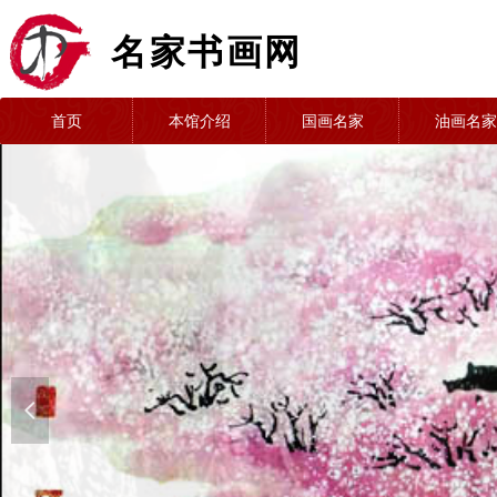
名家书画网
首页
本馆介绍
国画名家
油画名家
넳