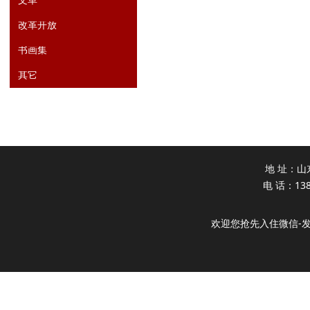
文革
改革开放
书画集
其它
地 址：山
电 话：138
欢迎您抢先入住微信-发