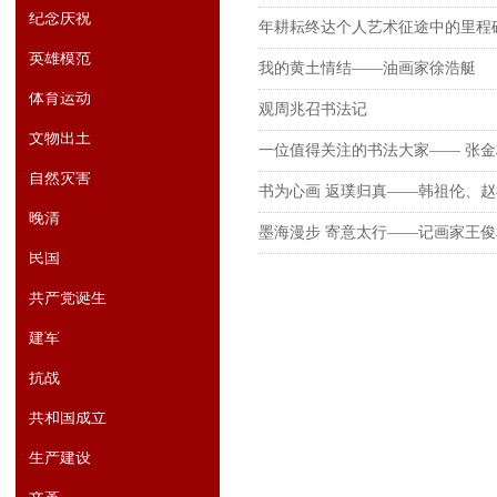
纪念庆祝
年耕耘终达个人艺术征途中的里程
英雄模范
我的黄土情结——油画家徐浩艇
体育运动
观周兆召书法记
文物出土
一位值得关注的书法大家—— 张
自然灾害
书为心画 返璞归真——韩祖伦、
晚清
墨海漫步 寄意太行——记画家王
民国
共产党诞生
建军
抗战
共和国成立
生产建设