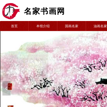
名家书画网
首页
本馆介绍
国画名家
油画名家
넳