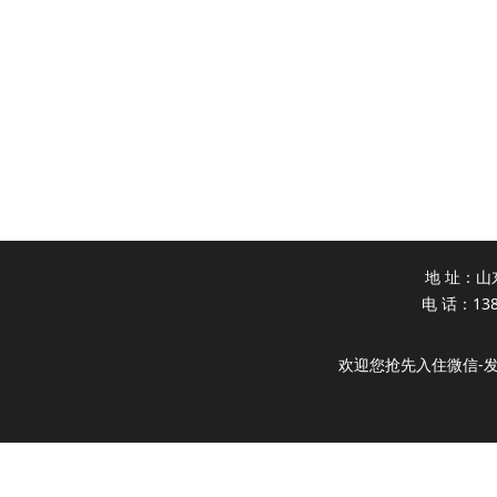
地 址：山
电 话：138
欢迎您抢先入住微信-发