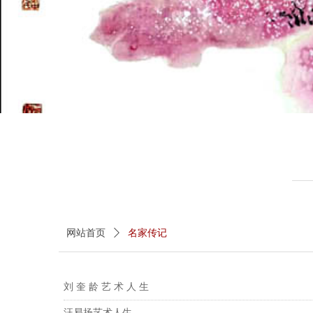
网站首页
ꄲ
名家传记
刘 奎 龄 艺 术 人 生
汪易扬艺术人生