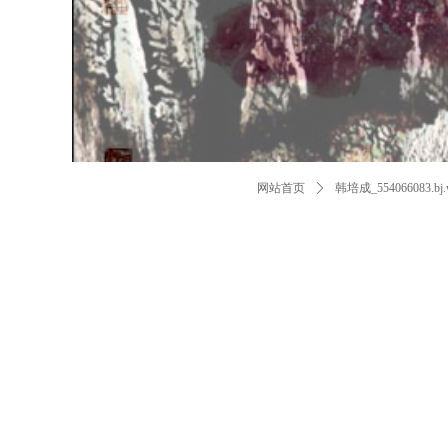
网站首页
ꄲ
韩培成_554066083.bj.w