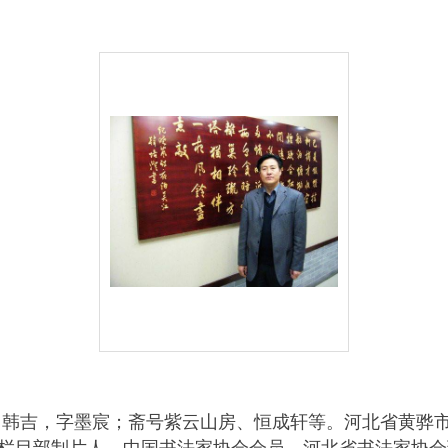
韩吉，字墨宸；斋号紫云山房、恒成轩等。河北省黄骅