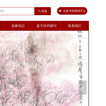
낙
名家书画展销平台
끠
搜索
名家传记
孟子旧书报刊
联系我们
넲