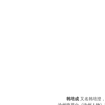
韩培成
又名韩培澄，