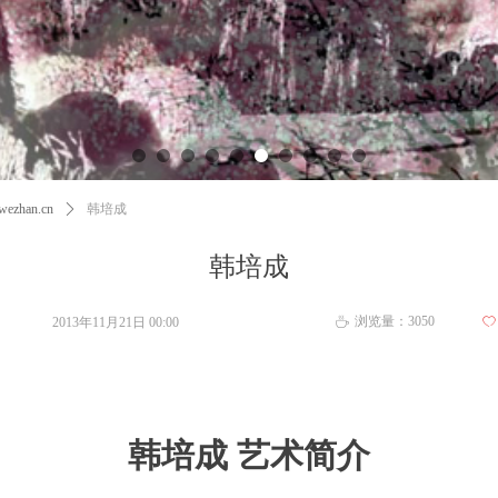
ezhan.cn
ꄲ
韩培成
韩培成
浏览量：
3050
2013年11月21日
00:00
ꄀ
ꄘ
韩培成 艺术简介