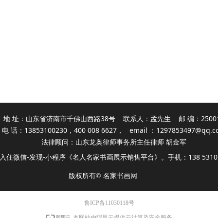
地 址：山东省济南市千佛山西路38号 联系人：孟先生 邮 编：2500
电 话：13853100230，400 008 6627， email ：
1297853497@qq.c
法律顾问：山东龙奥律师事务所主任律师 胡金军
入住微信-发现-小程序《名人名家书画展示销售平台》。手机：138 5310 
版权所有©
名家书画网
鲁ICP备11030118号
本网站由阿里云提供云计算及安全服务