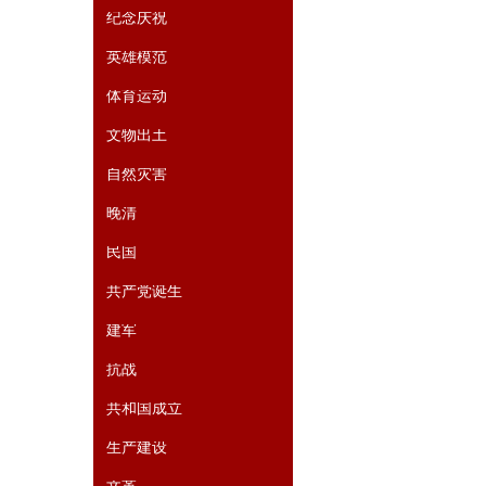
纪念庆祝
英雄模范
体育运动
文物出土
自然灾害
晚清
民国
共产党诞生
建军
抗战
共和国成立
生产建设