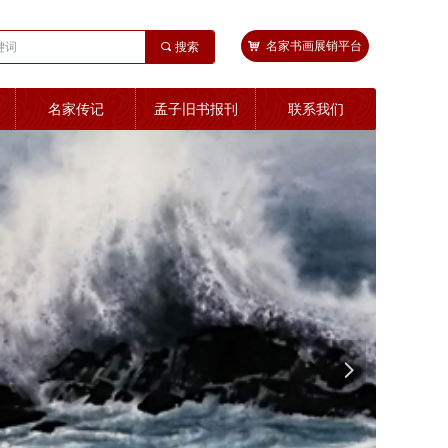
낙
名家书画展销平台
끠
搜索
名家传记
孟子旧书报刊
联系我们
넲