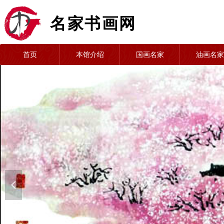
名家书画网
首页
本馆介绍
国画名家
油画名家
넳