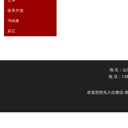
文革
改革开放
书画集
其它
地 址：山
电 话：138
欢迎您抢先入住微信-发