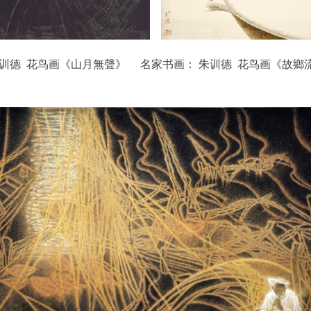
训德 花鸟画《山月無聲》 名家书画： 朱训德 花鸟画《故鄉