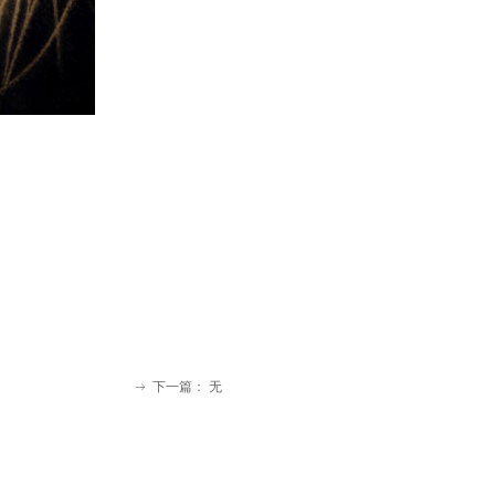
下一篇：
无
ꁹ