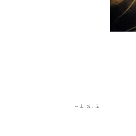
上一篇：
无
ꂃ