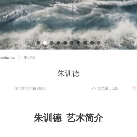
ezhan.cn
ꄲ
朱训德
朱训德
浏览量：
526
2012年4月2日
00:00
ꄀ
ꄘ
朱训德 艺术简介