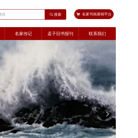
낙
名家书画展销平台
끠
搜索
名家传记
孟子旧书报刊
联系我们
넲