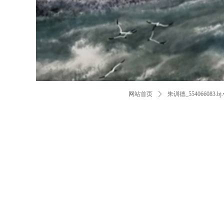
网站首页
ꄲ
朱训德_554066083.bj.w