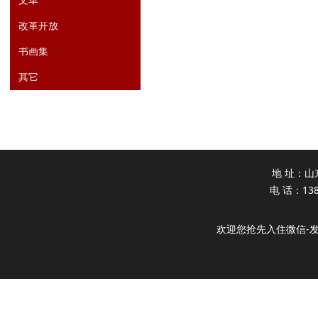
文革
改革开放
书画集
其它
地 址：山
电 话：138
欢迎您抢先入住微信-发